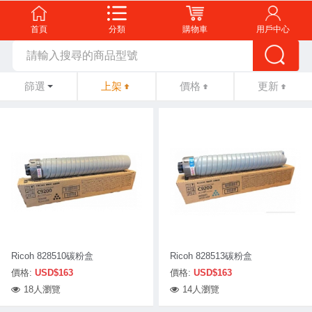
首頁
分類
購物車
用戶中心
篩選
上架
價格
更新
Ricoh 828510碳粉盒
Ricoh 828513碳粉盒
價格:
USD$163
價格:
USD$163
18人瀏覽
14人瀏覽