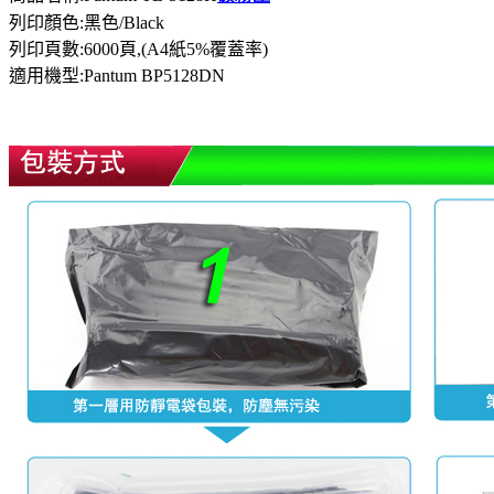
列印顏色:黑色/Black
列印頁數:6000頁
,(A4紙5%覆蓋率)
適用機型
:
Pantum BP5128DN