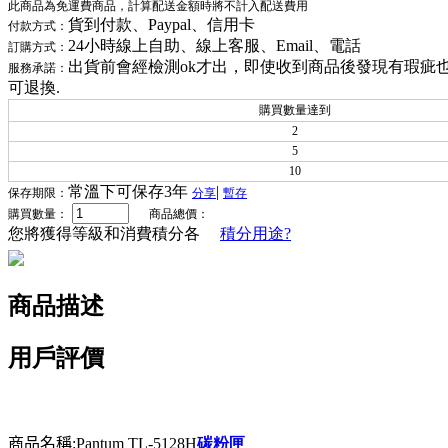
此商品為免運費商品，計算配送金額時將不計入配送費用
貨到付款、Paypal、信用卡
付款方式：
24小時線上自助、線上客服、Email、電話
訂購方式：
出貨前會經檢測ok才出，即使收到商品後發現有瑕疵
服務承諾：
可退換.
購買數量達到
2
5
10
常溫下可保存3年
|
保存期限：
分享
暫存
購買數量：
商品總價：
您將獲得等級和消費積分各
積分用途?
商品描述
用戶評價
商品名稱:Pantum
TL-5128H
碳粉匣