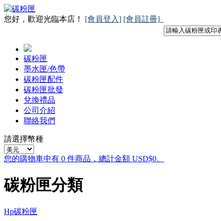
您好，歡迎光臨本店！
[會員登入]
[會員註冊]
碳粉匣
墨水匣/色帶
碳粉匣配件
碳粉匣批發
兌換禮品
公司介紹
聯絡我們
請選擇幣種
您的購物車中有 0 件商品，總計金額 USD$0。
碳粉匣分類
Hp碳粉匣