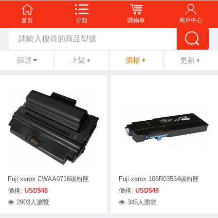
首頁
分類
購物車
用戶中心
篩選
上架
價格
更新
Fuji xerox CWAA0716碳粉匣
Fuji xerox 106R03534碳粉匣
價格:
USD$48
價格:
USD$48
2903人瀏覽
345人瀏覽