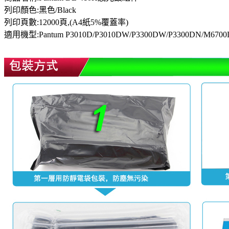
列印顏色:黑色/Black
列印頁數:12000頁
,(A4紙5%覆蓋率)
適用機型:
Pantum P3010D/P3010DW/P3300DW/P3300DN/M67