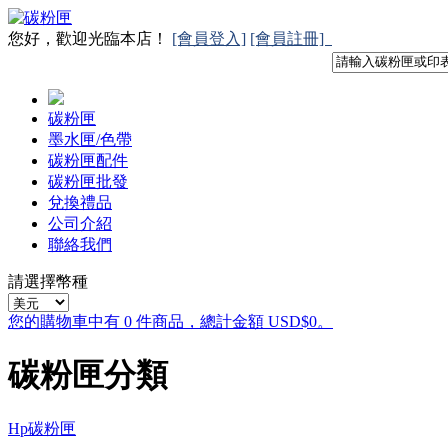
您好，歡迎光臨本店！
[會員登入]
[會員註冊]
碳粉匣
墨水匣/色帶
碳粉匣配件
碳粉匣批發
兌換禮品
公司介紹
聯絡我們
請選擇幣種
您的購物車中有 0 件商品，總計金額 USD$0。
碳粉匣分類
Hp碳粉匣