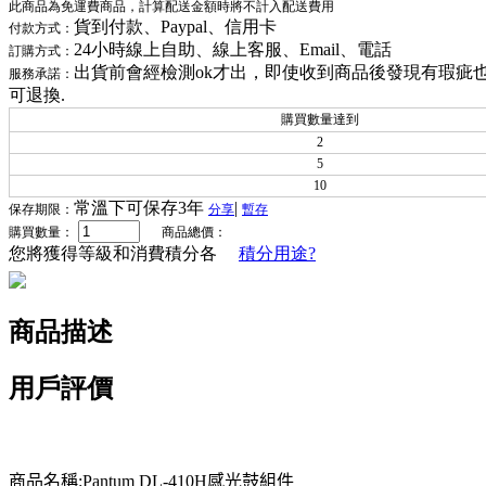
此商品為免運費商品，計算配送金額時將不計入配送費用
貨到付款、Paypal、信用卡
付款方式：
24小時線上自助、線上客服、Email、電話
訂購方式：
出貨前會經檢測ok才出，即使收到商品後發現有瑕疵
服務承諾：
可退換.
購買數量達到
2
5
10
常溫下可保存3年
|
保存期限：
分享
暫存
購買數量：
商品總價：
您將獲得等級和消費積分各
積分用途?
商品描述
用戶評價
商品名稱:Pantum DL-410H感光鼓組件