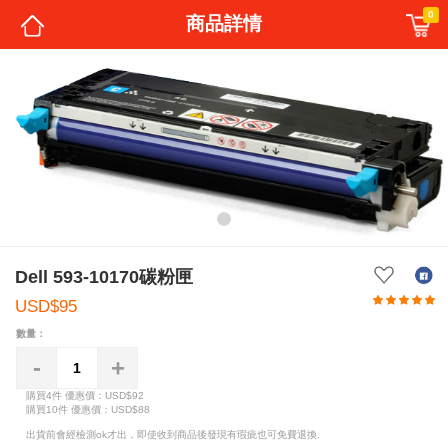
0
商品詳情
Dell 593-10170碳粉匣
USD$95
數量：
-
+
購買4件
優惠價：USD$92
購買10件
優惠價：USD$88
出貨前會經檢測ok才出，即使收到商品後發現有瑕疵也可免費退換.