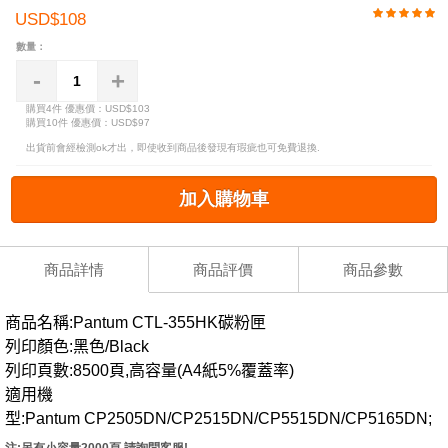
USD$108
數量：
-
+
購買4件
優惠價：USD$103
購買10件
優惠價：USD$97
出貨前會經檢測ok才出，即使收到商品後發現有瑕疵也可免費退換.
加入購物車
商品詳情
商品評價
商品參數
商品名稱:Pantum CTL-355HK碳粉匣
列印顏色:黑色/Black
列印頁數:8500頁
,高容量(A4紙5%覆蓋率)
適用機
型:
Pantum
CP2505DN/CP2515DN/CP5515DN/CP5165DN;
注:另有小容量2000頁,請詢問客服!