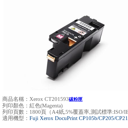
商品名稱：
Xerox CT201593
碳粉匣
列印顏色：紅色(Magenta)
列印頁數：1800頁（A4紙,5%覆蓋率,測試標準:ISO/IEC
適用機型：
Fuji Xerox DocuPrint CP105b/CP205/
CP21