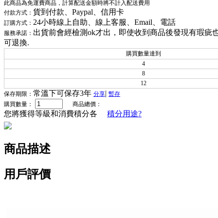
此商品為免運費商品，計算配送金額時將不計入配送費用
貨到付款、Paypal、信用卡
付款方式：
24小時線上自助、線上客服、Email、電話
訂購方式：
出貨前會經檢測ok才出，即使收到商品後發現有瑕疵
服務承諾：
可退換.
購買數量達到
4
8
12
常溫下可保存3年
|
保存期限：
分享
暫存
購買數量：
商品總價：
您將獲得等級和消費積分各
積分用途?
商品描述
用戶評價