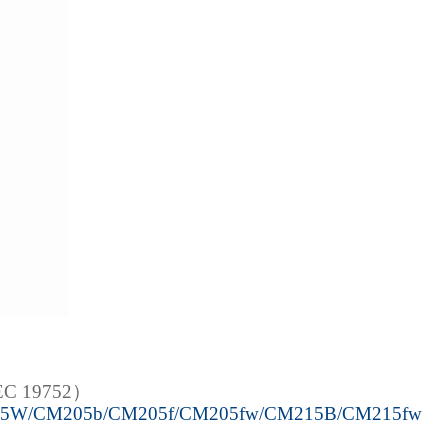
 19752）
5W/
CM205b/CM205f/CM205fw
/
CM215B/CM215fw