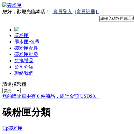
您好，歡迎光臨本店！
[會員登入]
[會員註冊]
碳粉匣
墨水匣/色帶
碳粉匣配件
碳粉匣批發
兌換禮品
公司介紹
聯絡我們
請選擇幣種
您的購物車中有 0 件商品，總計金額 USD$0。
碳粉匣分類
Hp碳粉匣