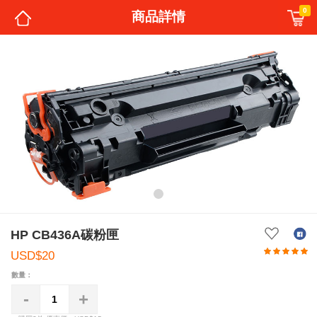
0
商品詳情
HP CB436A碳粉匣
USD$20
數量：
-
+