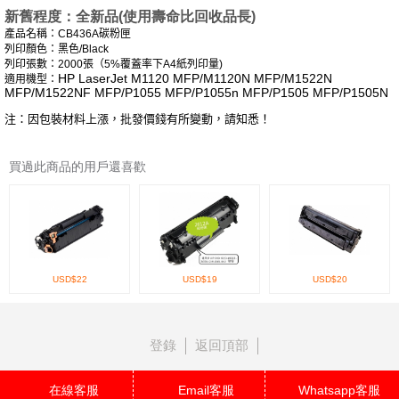
新舊程度：全新品(使用壽命比回收
品長)
產品名稱：CB436A碳粉匣
列印顏色：黑色/Black
列印張數：2000張（5%覆蓋率下A4紙列印量)
HP LaserJet M1120 MFP/M1120N MFP/M1522N
適用機型：
MFP/M1522NF MFP/P1055 MFP/P1055n MFP/P1505 MFP/P1505N
注：因包裝材料上漲，批發價錢有所變動，請知悉！
買過此商品的用戶還喜歡
USD$22
USD$19
USD$20
登錄
返回頂部
在線客服
Email客服
Whatsapp客服